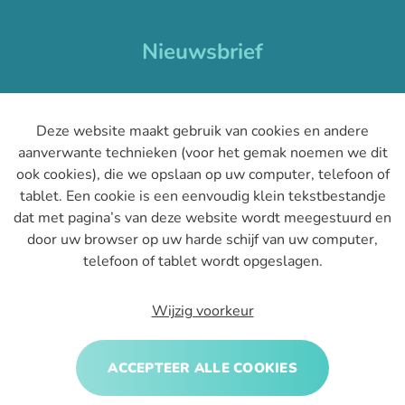
Nieuwsbrief
Je ontvangt één nieuwsbrief per maand en blijft op de
hoogte van het laatste nieuws binnen CSP.
Deze website maakt gebruik van cookies en andere
aanverwante technieken (voor het gemak noemen we dit
ook cookies), die we opslaan op uw computer, telefoon of
tablet. Een cookie is een eenvoudig klein tekstbestandje
dat met pagina’s van deze website wordt meegestuurd en
door uw browser op uw harde schijf van uw computer,
INSCHRIJVEN
telefoon of tablet wordt opgeslagen.
Wijzig voorkeur
Privacy policy
|
Cookies
|
Disclaimer
ACCEPTEER ALLE COOKIES
Udesite