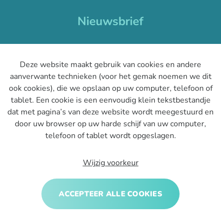
Nieuwsbrief
Je ontvangt één nieuwsbrief per maand en blijft op de
hoogte van het laatste nieuws binnen CSP.
Deze website maakt gebruik van cookies en andere
aanverwante technieken (voor het gemak noemen we dit
ook cookies), die we opslaan op uw computer, telefoon of
tablet. Een cookie is een eenvoudig klein tekstbestandje
dat met pagina’s van deze website wordt meegestuurd en
door uw browser op uw harde schijf van uw computer,
INSCHRIJVEN
telefoon of tablet wordt opgeslagen.
Wijzig voorkeur
Privacy policy
|
Cookies
|
Disclaimer
ACCEPTEER ALLE COOKIES
Udesite