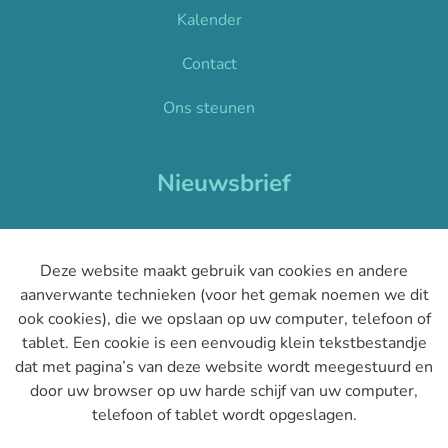
Kalender
Contact
Ons steunen
Nieuwsbrief
Je ontvangt één nieuwsbrief per maand en blijft op de
hoogte van het laatste nieuws binnen CSP.
Deze website maakt gebruik van cookies en andere
aanverwante technieken (voor het gemak noemen we dit
ook cookies), die we opslaan op uw computer, telefoon of
tablet. Een cookie is een eenvoudig klein tekstbestandje
dat met pagina’s van deze website wordt meegestuurd en
door uw browser op uw harde schijf van uw computer,
INSCHRIJVEN
telefoon of tablet wordt opgeslagen.